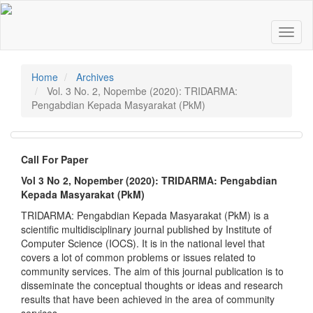
Quick
jump
Toggl
to
naviga
page
content
Main
Home
Archives
Navigation
Vol. 3 No. 2, Nopembe (2020): TRIDARMA:
Main
Pengabdian Kepada Masyarakat (PkM)
Content
Sidebar
Call For Paper
Vol 3 No 2, Nopember (2020): TRIDARMA: Pengabdian
Kepada Masyarakat (PkM)
TRIDARMA: Pengabdian Kepada Masyarakat (PkM) is a
scientific multidisciplinary journal published by Institute of
Computer Science (IOCS). It is in the national level that
covers a lot of common problems or issues related to
community services. The aim of this journal publication is to
disseminate the conceptual thoughts or ideas and research
results that have been achieved in the area of community