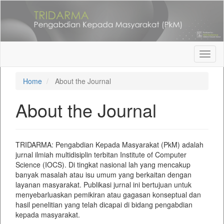
Quick
jump
to
page
content
Main
Toggl
Navigation
naviga
Main
Home
About the Journal
Content
Sidebar
About the Journal
TRIDARMA: Pengabdian Kepada Masyarakat (PkM) adalah
jurnal ilmiah multidisiplin terbitan Institute of Computer
Science (IOCS). Di tingkat nasional lah yang mencakup
banyak masalah atau isu umum yang berkaitan dengan
layanan masyarakat. Publikasi jurnal ini bertujuan untuk
menyebarluaskan pemikiran atau gagasan konseptual dan
hasil penelitian yang telah dicapai di bidang pengabdian
kepada masyarakat.