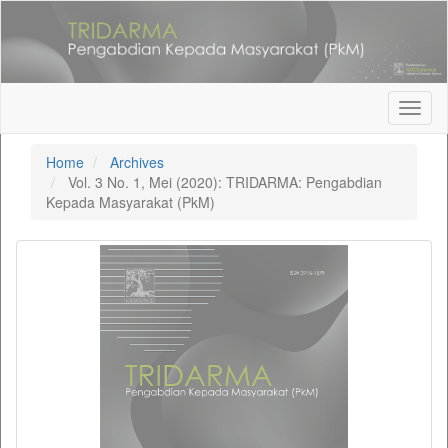
Quick
jump
to
page
content
Main
Toggl
Navigation
naviga
Main
Home
Archives
Content
Vol. 3 No. 1, Mei (2020): TRIDARMA: Pengabdian
Sidebar
Kepada Masyarakat (PkM)