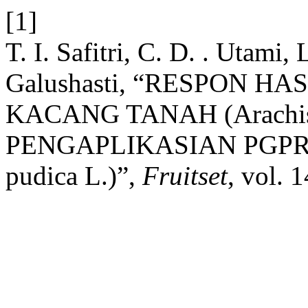
[1]
T. I. Safitri, C. D. . Utami, 
Galushasti, “RESPON H
KACANG TANAH (Arachis
PENGAPLIKASIAN PGPR
pudica L.)”,
Fruitset
, vol. 