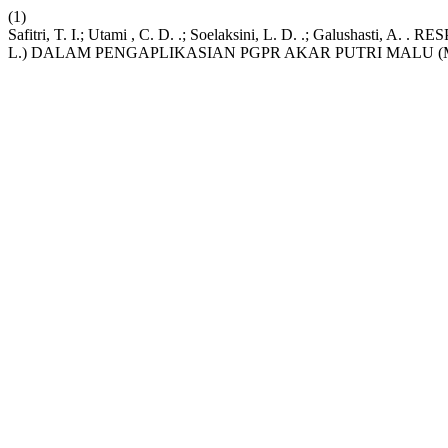
(1)
Safitri, T. I.; Utami , C. D. .; Soelaksini, L. D. .; Galush
L.) DALAM PENGAPLIKASIAN PGPR AKAR PUTRI MALU (Mim