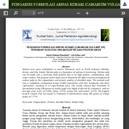
PENGARUH FORMULASI AMPAS KENARI (CANARIUM VULGARE SP) TERHADAP KUALITAS ORGANOLEPTIK DAN PROTEIN ABON