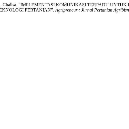
aufik, and V. L. . Chalisa. “IMPLEMENTASI KOMUNIKASI TERPA
EKNOLOGI PERTANIAN”.
Agripreneur : Jurnal Pertanian Agribisn