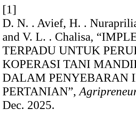
[1]
D. N. . Avief, H. . Nuraprili
and V. L. . Chalisa, “
TERPADU UNTUK PERU
KOPERASI TANI MANDI
DALAM PENYEBARAN I
PERTANIAN”,
Agripreneu
Dec. 2025.