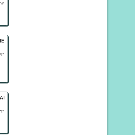
08
HE
192
AI
172