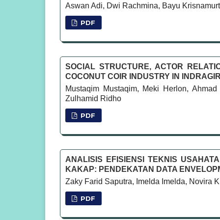
Aswan Adi, Dwi Rachmina, Bayu Krisnamurt
PDF
SOCIAL STRUCTURE, ACTOR RELATI
COCONUT COIR INDUSTRY IN INDRAGIR
Mustaqim Mustaqim, Meki Herlon, Ahmad Ri
Zulhamid Ridho
PDF
ANALISIS EFISIENSI TEKNIS USAHA
KAKAP: PENDEKATAN DATA ENVELOPM
Zaky Farid Saputra, Imelda Imelda, Novira K
PDF