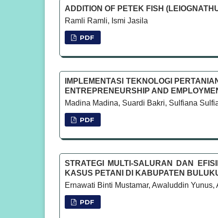
ADDITION OF PETEK FISH (LEIOGNATH
Ramli Ramli, Ismi Jasila
PDF
IMPLEMENTASI TEKNOLOGI PERTANIA
ENTREPRENEURSHIP AND EMPLOYMENT
Madina Madina, Suardi Bakri, Sulfiana Sulfi
PDF
STRATEGI MULTI-SALURAN DAN EFISIE
KASUS PETANI DI KABUPATEN BULUK
Ernawati Binti Mustamar, Awaluddin Yunus, 
PDF