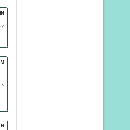
IN
146
AM
146
AN