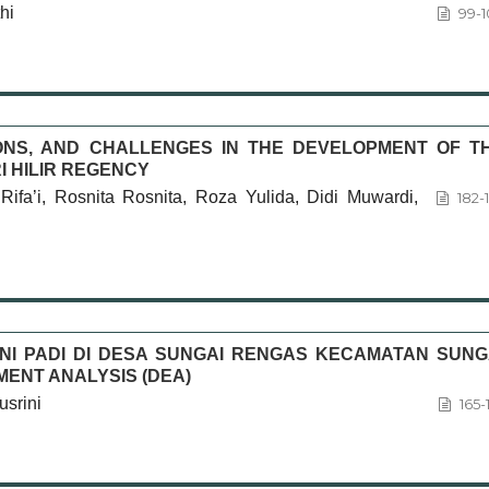
hi
99-1
ONS, AND CHALLENGES IN THE DEVELOPMENT OF T
I HILIR REGENCY
fa’i, Rosnita Rosnita, Roza Yulida, Didi Muwardi,
182-
TANI PADI DI DESA SUNGAI RENGAS KECAMATAN SUNG
ENT ANALYSIS (DEA)
usrini
165-