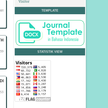
Visitor
181
TEMPLATE
TH
159
STATISTIK VIEW
DI
153