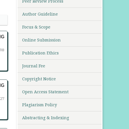
Peer Review Process
Author Guideline
Focus & Scope
NG
Online Submission
118
Publication Ethics
Journal Fee
Copyright Notice
NG
Open Access Statement
127
Plagiarism Policy
Abstracting & Indexing