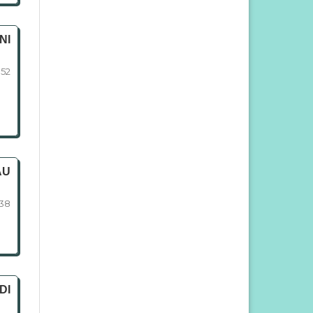
NI
152
AU
138
DI